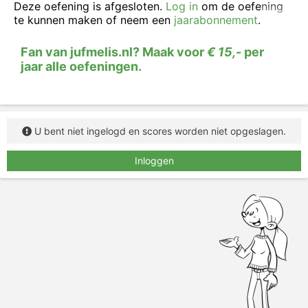
werkwoordspelling
.
Deze oefening is afgesloten.
Log in
om de oefening
te kunnen maken of neem een
jaarabonnement
.
In het schema vul je steeds de juiste vorm van het
werkwoord in.
Fan van jufmelis.nl? Maak voor
€ 15,-
per
jaar alle oefeningen.
U bent niet ingelogd en scores worden niet opgeslagen.
Inloggen