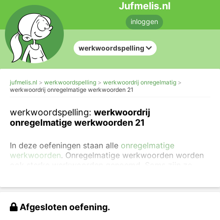
Jufmelis.nl
inloggen
werkwoordspelling
jufmelis.nl
werkwoordspelling
werkwoordrij onregelmatig
werkwoordrij onregelmatige werkwoorden 21
werkwoordspelling:
werkwoordrij
onregelmatige werkwoorden 21
In deze oefeningen staan alle
onregelmatige
werkwoorden
. Onregelmatige werkwoorden worden
ook sterke werkwoorden genoemd. Soms zijn ze
maar voor een deel onregelmatig.
Je hoeft de werkwoorden niet in zinnen te gebruiken.
Is deze oefening te makkelijk voor je? Ga dan direct
Afgesloten oefening.
naar de oefeningen voor
het toepassen van de