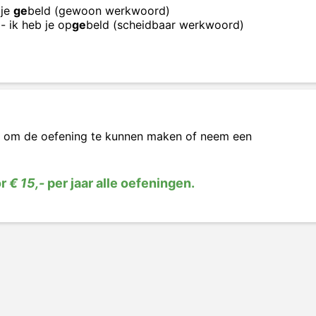
 je
ge
beld (gewoon werkwoord)
- ik heb je op
ge
beld (scheidbaar werkwoord)
om de oefening te kunnen maken of neem een
or
€ 15,-
per jaar alle oefeningen.