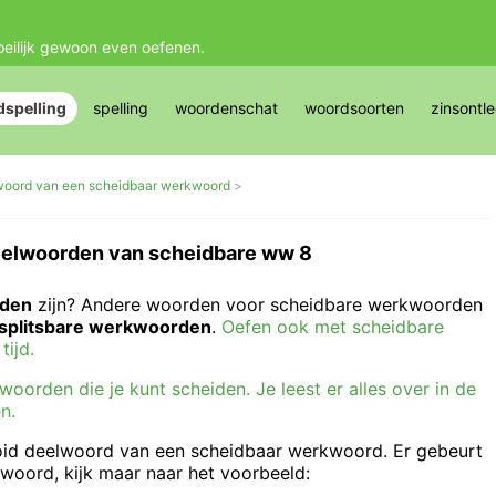
oeilijk gewoon even oefenen.
spelling
spelling
woordenschat
woordsoorten
zinsontl
lwoord van een scheidbaar werkwoord
eelwoorden van scheidbare ww 8
rden
zijn? Andere woorden voor scheidbare werkwoorden
splitsbare werkwoorden
.
Oefen ook met scheidbare
ijd.
orden die je kunt scheiden. Je leest er alles over in de
n.
oid deelwoord van een scheidbaar werkwoord. Er gebeurt
elwoord, kijk maar naar het voorbeeld: