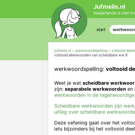
Jufmelis.nl
Nederlands is niet m
start
werkwoord
jufmelis.nl
werkwoordspelling
voltooid dee
voltooid deelwoorden van scheidbare ww 8
werkwoordspelling:
voltooid d
Weet je wat
scheidbare werkwoo
zijn:
separabele werkwoorden
en
werkwoorden in de tegenwoordige t
Scheidbare werkwoorden zijn werkwo
uitleg over scheidbare werkwoorde
Deze oefening gaat over het volto
iets bijzonders bij het voltooid de