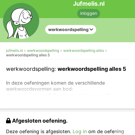
Jufmelis.nl
inloggen
werkwoordspelling
jufmelis.nl
werkwoordspelling
werkwoordspelling alles
werkwoordspelling alles 5
werkwoordspelling:
werkwoordspelling alles 5
In deze oefeningen komen de verschillende
werkwoordsvormen aan bod:
de
persoonsvorm
, het
voltooid deelwoord
, de
infinitief en het
onvoltooid deelwoord
. Het is dus
belangrijk dat je de
verschillende vormen van het
werkwoord herkent
zodat je de regels van de
werkwoordspelling goed kunt toepassen.
Afgesloten oefening.
Bij de
persoonsvorm kies je voor de tegenwoordige
Deze oefening is afgesloten.
Log in
om de oefening