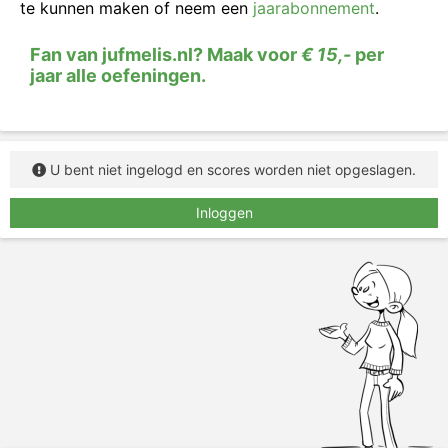
tijd
, tenzij in de zin duidelijk staat aangegeven dat
te kunnen maken of neem een
jaarabonnement
.
het verleden tijd moet zijn. Vul de juiste
werkwoordsvorm in.
Fan van jufmelis.nl? Maak voor
€ 15,-
per
jaar alle oefeningen.
U bent niet ingelogd en scores worden niet opgeslagen.
Inloggen