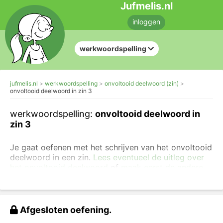
Jufmelis.nl
inloggen
werkwoordspelling
jufmelis.nl
werkwoordspelling
onvoltooid deelwoord (zin)
onvoltooid deelwoord in zin 3
werkwoordspelling:
onvoltooid deelwoord in
zin 3
Je gaat oefenen met het schrijven van het onvoltooid
deelwoord in een zin.
Lees eventueel de uitleg over
het onvoltooid deelwoord
of
maak eerst de andere
opdrachten over het onvoltooid deelwoord
.
In de onderstaande zinnen vul je steeds
het onvoltooid deelwoord in.
Afgesloten oefening.