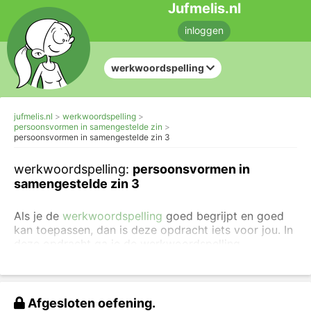
Jufmelis.nl
inloggen
werkwoordspelling
jufmelis.nl
werkwoordspelling
persoonsvormen in samengestelde zin
persoonsvormen in samengestelde zin 3
werkwoordspelling:
persoonsvormen in
samengestelde zin 3
Als je de
werkwoordspelling
goed begrijpt en goed
kan toepassen, dan is deze opdracht iets voor jou. In
deze opdracht ga je de werkwoordspelling
toepassen in samengestelde zinnen. Als de opdracht
te moeilijk is,
maak je eerst eenvoudigere oefeningen
over de werkwoordspelling
.
Afgesloten oefening.
Vul alle
persoonsvormen
in.