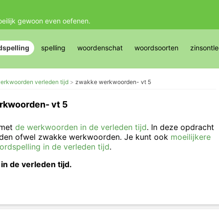
oeilijk gewoon even oefenen.
spelling
spelling
woordenschat
woordsoorten
zinsontl
erkwoorden verleden tijd
zwakke werkwoorden- vt 5
rkwoorden- vt 5
 met
de werkwoorden in de verleden tijd
. In deze opdracht
rden ofwel zwakke werkwoorden. Je kunt ook
moeilijkere
dspelling in de verleden tijd
.
in de verleden tijd.