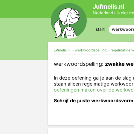
Jufmelis.nl
Nederlands is niet m
start
werkwoord
jufmelis.nl
werkwoordspelling
regelmatige w
werkwoordspelling:
zwakke we
In deze oefening ga je aan de slag
staan alleen regelmatige werkwoo
oefeningen maken over de werkwoor
Schrijf de juiste werkwoordsvorm 