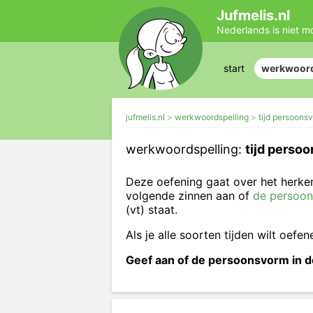
Jufmelis.nl
Nederlands is niet m
start
werkwoord
jufmelis.nl
werkwoordspelling
tijd persoons
werkwoordspelling:
tijd perso
Deze oefening gaat over het herke
volgende zinnen aan of
de persoo
(vt) staat.
Als je alle soorten tijden wilt oefe
Geef aan of de persoonsvorm in de 