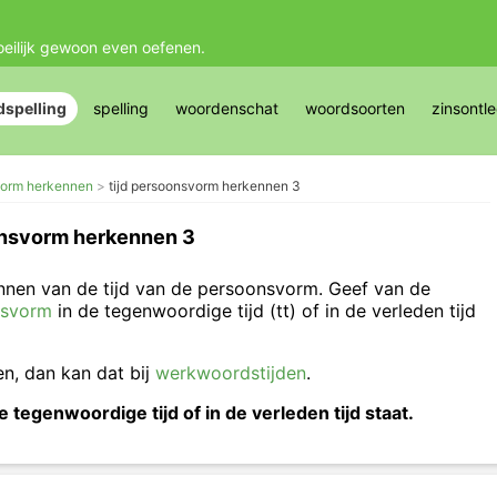
oeilijk gewoon even oefenen.
spelling
spelling
woordenschat
woordsoorten
zinsontl
vorm herkennen
tijd persoonsvorm herkennen 3
onsvorm herkennen 3
nnen van de tijd van de persoonsvorm. Geef van de
nsvorm
in de tegenwoordige tijd (tt) of in de verleden tijd
nen, dan kan dat bij
werkwoordstijden
.
tegenwoordige tijd of in de verleden tijd staat.