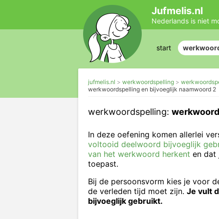
Jufmelis.nl
Nederlands is niet m
start
werkwoord
jufmelis.nl
werkwoordspelling
werkwoordspel
werkwoordspelling en bijvoeglijk naamwoord 2
werkwoordspelling:
werkwoords
In deze oefening komen allerlei v
voltooid deelwoord bijvoeglijk gebr
van het werkwoord herkent
en dat 
toepast.
Bij de persoonsvorm kies je voor de 
de verleden tijd moet zijn.
Je vult 
bijvoeglijk gebruikt.