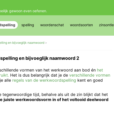
oeilijk gewoon even oefenen.
spelling
spelling
woordenschat
woordsoorten
zinsontl
ling en bijvoeglijk naamwoord
pelling en bijvoeglijk naamwoord 2
erschillende vormen van het werkwoord aan bod én
het
uikt.
Het is dus belangrijk dat je de
verschillende vormen
je alle
regels van de werkwoordspelling
kent en goed
tegenwoordige tijd, behalve als uit de zin blijkt dat het
de juiste werkwoordsvorm in of het voltooid deelwoord