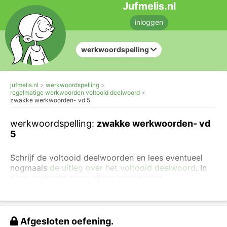
Jufmelis.nl
inloggen
werkwoordspelling
jufmelis.nl
werkwoordspelling
regelmatige werkwoorden voltooid deelwoord
zwakke werkwoorden- vd 5
werkwoordspelling:
zwakke werkwoorden- vd
5
Schrijf de voltooid deelwoorden en lees eventueel
nogmaals
de uitleg over het voltooid deelwoord
. In
deze opdracht staan alleen regelmatige
werkwoorden ofwel zwakke werkwoorden.
Je kunt
ook opdrachten maken over onregelmatige voltooid
deelwoorden
.
Afgesloten oefening.
Schrijf het voltooid deelwoord op.