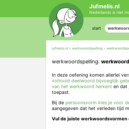
Jufmelis.nl
Nederlands is niet m
start
werkwoord
jufmelis.nl
werkwoordspelling
werkwoordspe
werkwoordspelling:
werkwoords
In deze oefening komen allerlei v
voltooid deelwoord bijvoeglijk gebr
van het werkwoord herkent
en dat 
toepast.
Bij de
persoonsvorm kies je voor d
aangegeven dat het verleden tijd mo
Vul de juiste werkwoordsvormen e