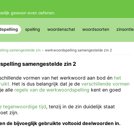
oeilijk gewoon even oefenen.
spelling
spelling
woordenschat
woordsoorten
zinsontl
lling samengestelde zin
werkwoordspelling samengestelde zin 2
pelling samengestelde zin 2
erschillende vormen van het werkwoord aan bod én
het
uikt.
Het is dus belangrijk dat je de
verschillende vormen
je alle
regels van de werkwoordspelling
kent en goed
e tegenwoordige tijd
, tenzij in de zin duidelijk staat
et zijn.
n de bijvoeglijk gebruikte voltooid deelwoorden in.