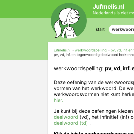
Jufmelis.nl
Nederlands is niet m
start
werkwoord
jufmelis.nl
werkwoordspelling
pv, vd, inf. 
pv, vd, inf. en tegenwoordig deelwoord herkenn
werkwoordspelling:
pv, vd, in
Deze oefening van de werkwoordspe
vormen van het werkwoord. De werkw
werkwoordsvormen niet kunt herk
hier.
Je kunt bij deze oefeningen kieze
deelwoord
(vd), het infinitief (inf) 
deelwoord (td)
.
Klik de juiste werkwoordsvorm a