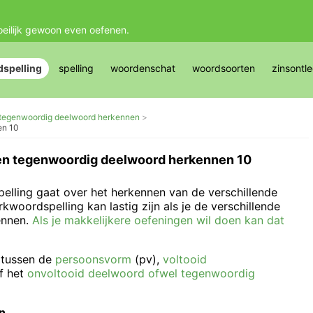
oeilijk gewoon even oefenen.
spelling
spelling
woordenschat
woordsoorten
zinsontl
en tegenwoordig deelwoord herkennen
en 10
f. en tegenwoordig deelwoord herkennen 10
lling gaat over het herkennen van de verschillende
oordspelling kan lastig zijn als je de verschillende
ennen.
Als je makkelijkere oefeningen wil doen kan dat
n tussen de
persoonsvorm
(pv),
voltooid
of het
onvoltooid deelwoord ofwel tegenwoordig
an.