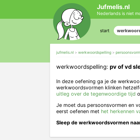
Jufmelis.nl
Nederlands is niet m
start
werkwoord
jufmelis.nl
werkwoordspelling
persoonsvorm 
werkwoordspelling:
pv of vd sl
In deze oefening ga je de werkwoo
werkwoordsvormen klinken hetzelfde
uitleg over de tegenwoordige tijd
o
Je moet dus persoonsvormen en vo
eerst oefenen met
het herkennen v
Sleep de werkwoordsvormen naar 