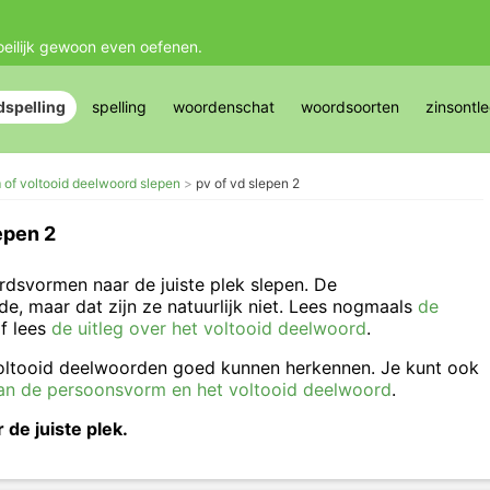
oeilijk gewoon even oefenen.
spelling
spelling
woordenschat
woordsoorten
zinsontl
of voltooid deelwoord slepen
pv of vd slepen 2
epen 2
rdsvormen naar de juiste plek slepen. De
, maar dat zijn ze natuurlijk niet. Lees nogmaals
de
f lees
de uitleg over het voltooid deelwoord
.
ltooid deelwoorden goed kunnen herkennen. Je kunt ook
an de persoonsvorm en het voltooid deelwoord
.
de juiste plek.