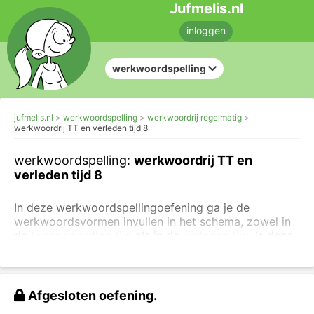
Jufmelis.nl
inloggen
werkwoordspelling
jufmelis.nl
werkwoordspelling
werkwoordrij regelmatig
werkwoordrij TT en verleden tijd 8
werkwoordspelling:
werkwoordrij TT en
verleden tijd 8
In deze werkwoordspellingoefening ga je de
werkwoordsvormen invullen in het schema, zowel in
de
tegenwoordige tijd
als in de
verleden tijd
. Is deze
oefening te makkelijk voor je? Ga dan naar
andere
oefeningen over de werkwoordspelling
.
Vul de juiste vorm van het werkwoord in.
Afgesloten oefening.