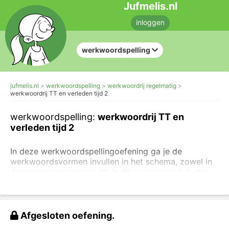
Jufmelis.nl
inloggen
werkwoordspelling
jufmelis.nl
werkwoordspelling
werkwoordrij regelmatig
werkwoordrij TT en verleden tijd 2
werkwoordspelling:
werkwoordrij TT en
verleden tijd 2
In deze werkwoordspellingoefening ga je de
werkwoordsvormen invullen in het schema, zowel in
de
tegenwoordige tijd
als in de
verleden tijd
. Is deze
oefening te makkelijk voor je? Ga dan naar
andere
oefeningen over de werkwoordspelling
.
Vul de juiste vorm van het werkwoord in.
Afgesloten oefening.