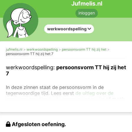
Jufmelis.nl
inloggen
werkwoordspelling
jufmelis.nl
werkwoordspelling
persoonsvorm TT hij zij het
persoonsvorm TT hij zij het 7
werkwoordspelling:
persoonsvorm TT hij zij het
7
In deze zinnen staat de persoonsvorm in de
tegenwoordige tijd. Lees eerst
de uitleg over de
werkwoordspelling in de tegenwoordige tijd
of maak
direct
moeilijkere oefeningen over de
werkwoordspelling in de tegenwoordige tijd
.
Zet de werkwoordsvorm in de tegenwoordige tijd.
Afgesloten oefening.