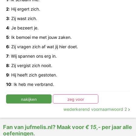
Klik op de wederkerende voornaamwoorden.
2
:
Hij
ergert
zich.
3
:
Zij
wast
zich.
4
:
Je
bezeert
je.
5
:
Ik
bemoei
me
met
jouw
zaken.
6
:
Zij
vragen
zich
af
wat
jij
hier
doet.
7
:
Wij
spannen
ons
erg
in.
8
:
Zij
vergist
zich
nooit.
9
:
Hij
heeft
zich
gestoten.
10
:
Ik
heb
me
verbrand.
wederkerend voornaamwoord 2
Fan van jufmelis.nl? Maak voor
€ 15,-
per jaar alle
oefeningen.