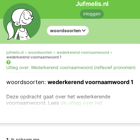
Jufmelis.nl
inloggen
woordsoorten
jufmelis.nl
woordsoorten
wederkerend voornaamwoord
wederkerend voornaamwoord 1
Uitleg over: Wederkerend voornaamwoord (reflexief pronomen)
woordsoorten:
wederkerend voornaamwoord 1
Deze opdracht gaat over het wederkerende
voornaamwoord. Lees
de uitleg over het
wederkerend voornaamwoord
.
Je kunt ook
oefenen met wederkerende
werkwoorden
of je kunt
oefenen met het invullen van
de wederkerende voornaamwoorden
.
1
:
Ik
schaam
me.