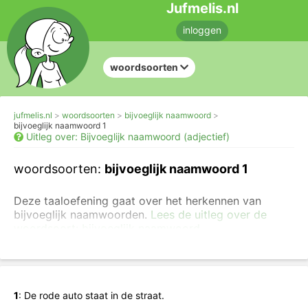
Jufmelis.nl
inloggen
woordsoorten
jufmelis.nl
woordsoorten
bijvoeglijk naamwoord
bijvoeglijk naamwoord 1
Uitleg over: Bijvoeglijk naamwoord (adjectief)
woordsoorten:
bijvoeglijk naamwoord 1
Deze taaloefening gaat over het herkennen van
bijvoeglijk naamwoorden.
Lees de uitleg over de
woordsoort: bijvoeglijk naamwoord.
Je kunt ook eerst
oefenen met lidwoorden en
zelfstandig naamwoorden
.
Klik op de bijvoeglijk naamwoorden. Pas als je alles
1
:
De
rode
auto
staat
in
de
straat.
goed hebt, worden alle woorden groen.