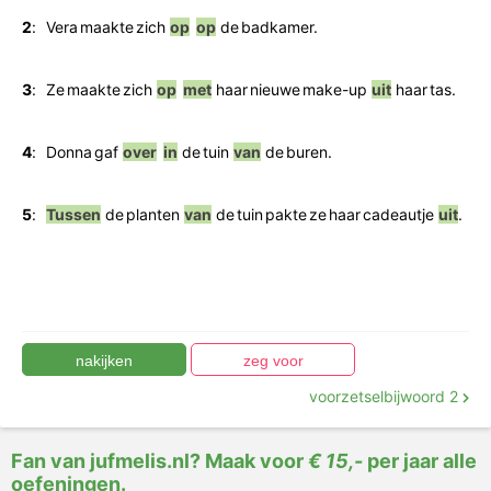
Klik op de gemarkeerde woorden en geef aan of het
een voorzetsel of een voorzetselbijwoord is.
2
:
Vera
maakte
zich
op
op
de
badkamer.
3
:
Ze
maakte
zich
op
met
haar
nieuwe
make-up
uit
haar
tas.
4
:
Donna
gaf
over
in
de
tuin
van
de
buren.
5
:
Tussen
de
planten
van
de
tuin
pakte
ze
haar
cadeautje
uit
.
voorzetselbijwoord 2
Fan van jufmelis.nl? Maak voor
€ 15,-
per jaar alle
oefeningen.