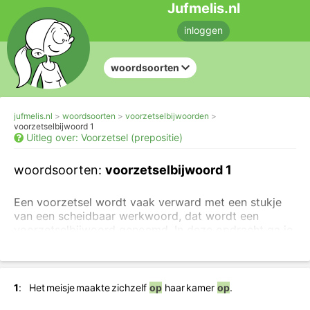
Jufmelis.nl
inloggen
woordsoorten
jufmelis.nl
woordsoorten
voorzetselbijwoorden
voorzetselbijwoord 1
Uitleg over: Voorzetsel (prepositie)
woordsoorten:
voorzetselbijwoord 1
Een voorzetsel wordt vaak verward met een stukje
van een scheidbaar werkwoord, dat wordt een
voorzetselbijwoord genoemd. In deze opdracht ga je
de verschillen leren herkennen.
Lees eventueel de
uitleg van het voorzetsel
, of maak
eenvoudige
oefeningen over voorzetsels en scheidbare
werkwoorden
.
1
:
Het
meisje
maakte
zichzelf
op
haar
kamer
op
.