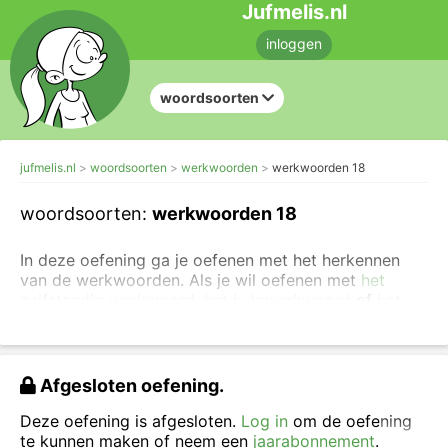
Jufmelis.nl
inloggen
woordsoorten
jufmelis.nl
woordsoorten
werkwoorden
werkwoorden 18
woordsoorten:
werkwoorden 18
In deze oefening ga je oefenen met het herkennen
van de werkwoorden. Als je wil oefenen met
het
zelfstandig werkwoord
,
het hulpwerkwoord
of
het
koppelwerkwoord dan kan dat in een andere
oefening
.
Wil je liever oefenen met de juiste spelling van het
Afgesloten oefening.
werkwoord?
Je kunt ook
de uitleg lezen over de
juiste spelling van het werkwoord
.
Deze oefening is afgesloten.
Log in
om de oefening
te kunnen maken of neem een
jaarabonnement
.