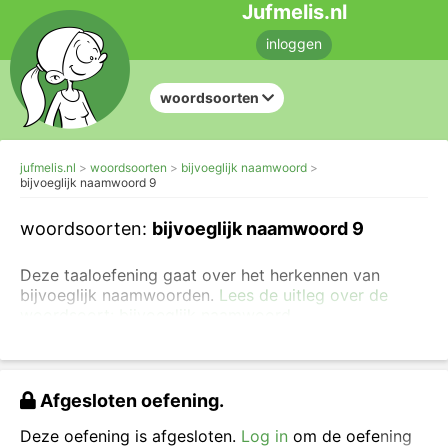
Jufmelis.nl
inloggen
woordsoorten
jufmelis.nl
woordsoorten
bijvoeglijk naamwoord
bijvoeglijk naamwoord 9
woordsoorten:
bijvoeglijk naamwoord 9
Deze taaloefening gaat over het herkennen van
bijvoeglijk naamwoorden.
Lees de uitleg over de
woordsoort: bijvoeglijk naamwoord.
Je kunt ook eerst
oefenen met lidwoorden en
zelfstandig naamwoorden
.
Afgesloten oefening.
Klik op de bijvoeglijk naamwoorden. Pas als je alles
goed hebt, worden alle woorden groen.
Deze oefening is afgesloten.
Log in
om de oefening