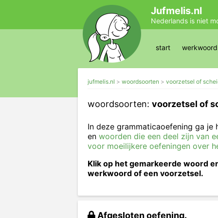
Jufmelis.nl
Nederlands is niet m
start
werkwoords
jufmelis.nl
woordsoorten
voorzetsel of sch
woordsoorten:
voorzetsel of 
In deze grammaticaoefening ga je h
en
woorden die een deel zijn van 
voor moeilijkere oefeningen over h
Klik op het gemarkeerde woord en 
werkwoord of een voorzetsel.
Afgesloten oefening.