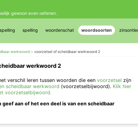
oeilijk gewoon even oefenen.
pelling
spelling
woordenschat
woordsoorten
zinsontle
eidbaar werkwoord
voorzetsel of scheidbaar werkwoord 2
scheidbaar werkwoord 2
et verschil leren tussen woorden die een
voorzetsel
zijn
een scheidbaar werkwoord
(voorzetselbijwoord).
Klik hier
et voorzetselbijwoord.
geef aan of het een deel is van een scheidbaar