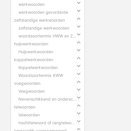
werkwoorden
werkwoorden gevorderde
zelfstandige werkwoorden
zelfstandige werkwoorden
woordsoortenmix HWW en ZWW
hulpwerkwoorden
Hulpwerkwoorden
koppelwerkwoorden
Koppelwerkwoorden
Woordsoortenmix KWW
voegwoorden
Voegwoorden
Nevenschikkend en onderschikkend voegwoord
telwoorden
telwoorden
hoofdtelwoord of rangtelwoord
persoonlijk voornaamwoord