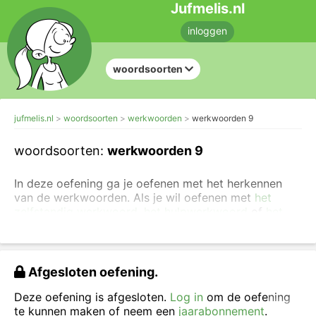
Jufmelis.nl
inloggen
woordsoorten
jufmelis.nl
woordsoorten
werkwoorden
werkwoorden 9
woordsoorten:
werkwoorden 9
In deze oefening ga je oefenen met het herkennen
van de werkwoorden. Als je wil oefenen met
het
zelfstandig werkwoord
,
het hulpwerkwoord
of
het
koppelwerkwoord dan kan dat in een andere
oefening
.
Wil je liever oefenen met de juiste spelling van het
Afgesloten oefening.
werkwoord?
Je kunt ook
de uitleg lezen over de
juiste spelling van het werkwoord
.
Deze oefening is afgesloten.
Log in
om de oefening
te kunnen maken of neem een
jaarabonnement
.