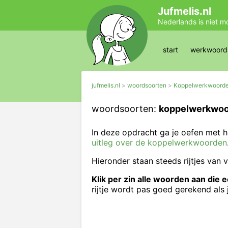
Jufmelis.nl
Nederlands is niet m
start
werkwoords
jufmelis.nl
woordsoorten
Koppelwerkwoord
woordsoorten:
koppelwerkwoo
In deze opdracht ga je oefen met
uitleg over de koppelwerkwoorden
Hieronder staan steeds rijtjes va
Klik per zin alle woorden aan di
rijtje wordt pas goed gerekend als