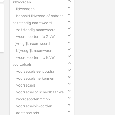
lidwoorden
lidwoorden
bepaald lidwoord of onbepaald lidwoord
zelfstandig naamwoord
zelfstandig naamwoord
woordsoortenmix ZNW
bijvoeglijk naamwoord
bijvoeglijk naamwoord
woordsoortenmix BNW
voorzetsels
voorzetsels eenvoudig
voorzetsels herkennen
voorzetsels
voorzetsel of scheidbaar werkwoord
woordsoortenmix VZ
voorzetselbijwoorden
achterzetsels