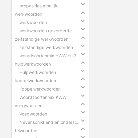
preposities moeilijk
werkwoorden
werkwoorden
werkwoorden gevorderde
zelfstandige werkwoorden
zelfstandige werkwoorden
woordsoortenmix HWW en ZWW
hulpwerkwoorden
Hulpwerkwoorden
koppelwerkwoorden
Koppelwerkwoorden
Woordsoortenmix KWW
voegwoorden
Voegwoorden
Nevenschikkend en onderschikkend voegwoord
telwoorden