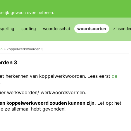
oeilijk gewoon even oefenen.
pelling
spelling
woordenschat
woordsoorten
zinsontle
en
koppelwerkwoorden 3
rden 3
 het herkennen van koppelwerkwoorden. Lees eerst
de
.
n vier werkwoorden/ werkwoordsvormen.
e een koppelwerkwoord zouden kunnen zijn.
Let op: het
 je ze allemaal hebt gevonden!