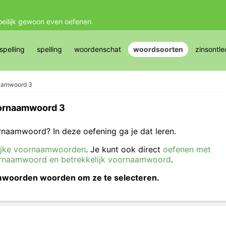
oeilijk gewoon even oefenen.
pelling
spelling
woordenschat
woordsoorten
zinsontle
naamwoord 3
oornaamwoord 3
rnaamwoord? In deze oefening ga je dat leren.
elijke voornaamwoorden
. Je kunt ook direct
oefenen met
oornaamwoord en betrekkelijk voornaamwoord
.
aamwoorden woorden om ze te selecteren.