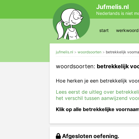
Jufmelis.nl
Nederlands is niet m
start
werkwoords
jufmelis.nl
woordsoorten
betrekkelijk voor
woordsoorten:
betrekkelijk v
Hoe herken je een betrekkelijk voo
Lees eerst de uitleg over betrekk
het verschil tussen aanwijzend v
Klik op alle betrekkelijke voorn
Afgesloten oefening.