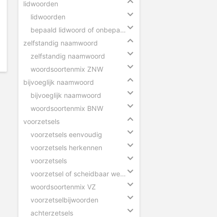
lidwoorden
lidwoorden
bepaald lidwoord of onbepaald lidwoord
zelfstandig naamwoord
zelfstandig naamwoord
woordsoortenmix ZNW
bijvoeglijk naamwoord
bijvoeglijk naamwoord
woordsoortenmix BNW
voorzetsels
voorzetsels eenvoudig
voorzetsels herkennen
voorzetsels
voorzetsel of scheidbaar werkwoord
woordsoortenmix VZ
voorzetselbijwoorden
achterzetsels