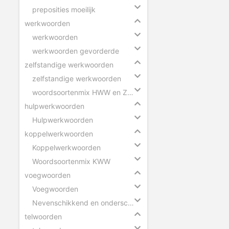
preposities moeilijk
werkwoorden
werkwoorden
werkwoorden gevorderde
zelfstandige werkwoorden
zelfstandige werkwoorden
woordsoortenmix HWW en ZWW
hulpwerkwoorden
Hulpwerkwoorden
koppelwerkwoorden
Koppelwerkwoorden
Woordsoortenmix KWW
voegwoorden
Voegwoorden
Nevenschikkend en onderschikkend voegwoord
telwoorden