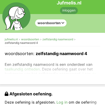
Jufmelis.nl
inloggen
woordsoorten
jufmelis.nl
woordsoorten
zelfstandig naamwoord
zelfstandig naamwoord 4
woordsoorten:
zelfstandig naamwoord 4
Een zelfstandig naamwoord is een onderdeel van
taalkundig ontleden
. Deze oefening gaat over het
herkennen van het zelfstandig naamwoord. Lees
de
uitleg over het herkennen van zelfstandige
naamwoorden
.
Klik op de zelfstandige naamwoorden.
Pas als je
Afgesloten oefening.
alles goed hebt, worden alle woorden groen.
Deze oefening is afgesloten.
Log in
om de oefening