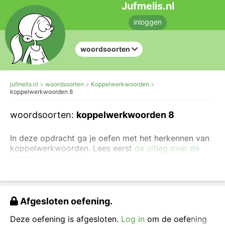
Jufmelis.nl
inloggen
woordsoorten
jufmelis.nl
woordsoorten
Koppelwerkwoorden
koppelwerkwoorden 8
woordsoorten:
koppelwerkwoorden 8
In deze opdracht ga je oefen met het herkennen van
koppelwerkwoorden. Lees eerst
de uitleg over de
koppelwerkwoorden
.
Hieronder staan steeds rijtjes van vier werkwoorden/
werkwoordsvormen.
Afgesloten oefening.
Klik per zin alle woorden aan die een
koppelwerkwoord zouden kunnen zijn.
Let op: het
Deze oefening is afgesloten.
Log in
om de oefening
rijtje wordt pas goed gerekend als je ze allemaal hebt