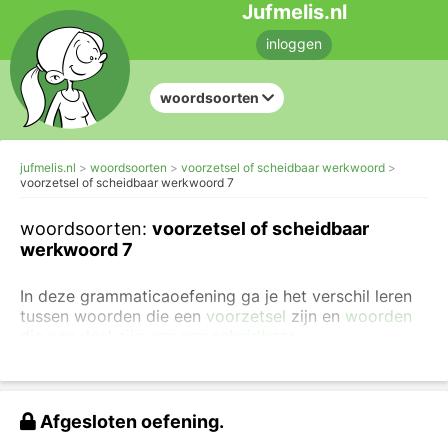
Jufmelis.nl
inloggen
woordsoorten
jufmelis.nl
woordsoorten
voorzetsel of scheidbaar werkwoord
voorzetsel of scheidbaar werkwoord 7
woordsoorten:
voorzetsel of scheidbaar
werkwoord 7
In deze grammaticaoefening ga je het verschil leren
tussen woorden die een
voorzetsel
zijn en
woorden
die een deel zijn van een scheidbaar
werkwoord
(voorzetselbijwoord).
Klik hier voor
moeilijkere oefeningen over het voorzetselbijwoord.
Klik op het gemarkeerde woord en geef aan of het
Afgesloten oefening.
een deel is van een scheidbaar werkwoord of een