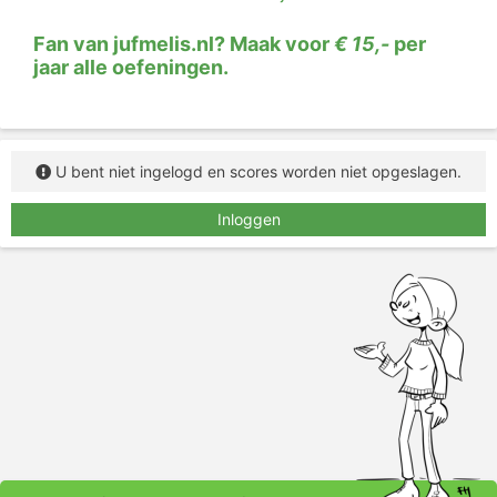
dan een streep onder te staan. Daarna klik je op de
plaatsen waar een zinsdeelstreep moet komen te
Fan van jufmelis.nl? Maak voor
€ 15,-
per
staan.
Let op: de zinsdelen worden pas goed
jaar alle oefeningen.
gerekend als de zinsdeelstrepen allemaal op de juiste
plek staan!
U bent niet ingelogd en scores worden niet opgeslagen.
Inloggen