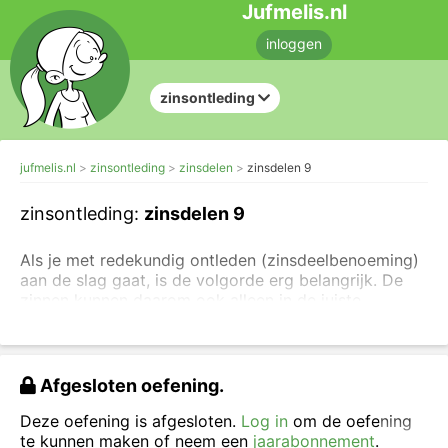
Jufmelis.nl
inloggen
zinsontleding
jufmelis.nl
zinsontleding
zinsdelen
zinsdelen 9
zinsontleding:
zinsdelen 9
Als je met redekundig ontleden (zinsdeelbenoeming)
aan de slag gaat, is de volgorde erg belangrijk. De
zinnen kunnen daarom ook alleen in de juiste
volgorde ontleed worden.
Je weet al hoe je
een persoonsvorm kunt vinden
. Nu
ga je
de zin ook in zinsdelen verdelen, lees eerst de
Afgesloten oefening.
uitleg over zinsdelen
.
Deze oefening is afgesloten.
Log in
om de oefening
Eerst klik je op de persoonsvorm (pv), daar komt
te kunnen maken of neem een
jaarabonnement
.