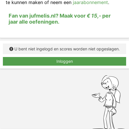
te kunnen maken of neem een
jaarabonnement
.
zin in zinsdelen,
vervolgens zoek je
het
werkwoordelijk gezegde (wwg)
en daarna kijk je
Fan van jufmelis.nl? Maak voor
€ 15,-
per
of de zin een van de volgende zinsdelen bevat:
het
jaar alle oefeningen.
onderwerp
, het
lijdend voorwerp
en het meewerkend
voorwerp.
Ontleed de volgende zinnen.
U bent niet ingelogd en scores worden niet opgeslagen.
Inloggen