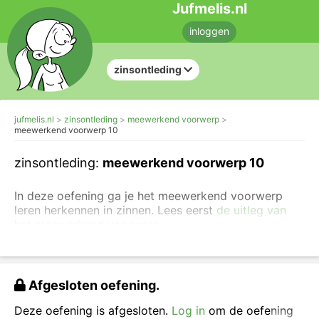
Jufmelis.nl
inloggen
zinsontleding
jufmelis.nl
zinsontleding
meewerkend voorwerp
meewerkend voorwerp 10
zinsontleding:
meewerkend voorwerp 10
In deze oefening ga je het meewerkend voorwerp
leren herkennen in zinnen. Lees eerst
de uitleg van
het meewerkend voorwerp.
Als je met
redekundig ontleden
(zinsdeelbenoeming)
aan de slag gaat, is de volgorde
erg belangrijk. Je gaat deze zinnen dus ook in de
Afgesloten oefening.
juiste volgorde ontleden.
Deze oefening is afgesloten.
Log in
om de oefening
Je start met
de persoonsvorm (pv,
dan
verdeel je de