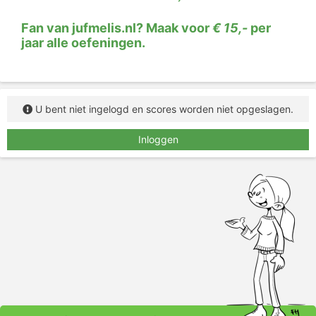
dan een streep onder te staan. Daarna klik je op de
plaatsen waar een zinsdeelstreep moet komen te
Fan van jufmelis.nl? Maak voor
€ 15,-
per
staan.
Let op: de zinsdelen worden pas goed
jaar alle oefeningen.
gerekend als de zinsdeelstrepen allemaal op de juiste
plek staan!
U bent niet ingelogd en scores worden niet opgeslagen.
Inloggen