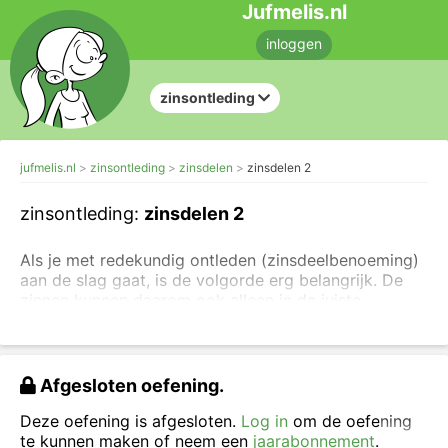
Jufmelis.nl
inloggen
zinsontleding
jufmelis.nl
zinsontleding
zinsdelen
zinsdelen 2
zinsontleding:
zinsdelen 2
Als je met redekundig ontleden (zinsdeelbenoeming)
aan de slag gaat, is de volgorde erg belangrijk. De
zinnen kunnen daarom ook alleen in de juiste
volgorde ontleed worden.
Je weet al hoe je
een persoonsvorm kunt vinden
. Nu
ga je
de zin ook in zinsdelen verdelen, lees eerst de
Afgesloten oefening.
uitleg over zinsdelen
.
Deze oefening is afgesloten.
Log in
om de oefening
Eerst klik je op de persoonsvorm (pv), daar komt
te kunnen maken of neem een
jaarabonnement
.