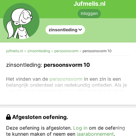
Jufmelis.nl
inloggen
zinsontleding
jufmelis.nl
zinsontleding
persoonsvorm
persoonsvorm 10
zinsontleding:
persoonsvorm 10
Het vinden van de
persoonsvorm
in een zin is een
belangrijk onderdeel van redekundig ontleden. Als je
een zin gaat ontleden start je altijd met het zoeken
naar de persoonsvorm (pv).
Dit onderdeel van de grammatica is ook erg
belangrijk voor de
werkwoordspelling
.
Afgesloten oefening.
Klik op de persoonsvorm, er komt dan een streep
Deze oefening is afgesloten.
Log in
om de oefening
onder te staan.
te kunnen maken of neem een
jaarabonnement
.