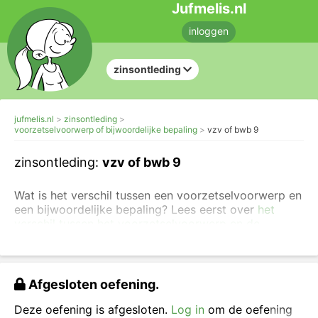
Jufmelis.nl
inloggen
zinsontleding
jufmelis.nl
zinsontleding
voorzetselvoorwerp of bijwoordelijke bepaling
vzv of bwb 9
zinsontleding:
vzv of bwb 9
Wat is het verschil tussen een voorzetselvoorwerp en
een bijwoordelijke bepaling? Lees eerst over
het
verschil tussen het voorzetselvoorwerp en de
bijwoordelijke bepaling
en maak eventueel eerst
eenvoudigere oefeningen over het
voorzetselvoorwerp
.
Afgesloten oefening.
Kies uit voorzetselvoorwerp (vzv) of bijwoordelijke
bepaling (bwb).
Deze oefening is afgesloten.
Log in
om de oefening