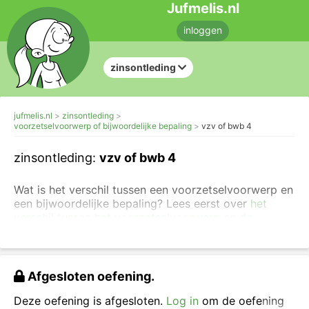
Jufmelis.nl
inloggen
zinsontleding
jufmelis.nl
zinsontleding
voorzetselvoorwerp of bijwoordelijke bepaling
vzv of bwb 4
zinsontleding:
vzv of bwb 4
Wat is het verschil tussen een voorzetselvoorwerp en
een bijwoordelijke bepaling? Lees eerst over
het
verschil tussen het voorzetselvoorwerp en de
bijwoordelijke bepaling
en maak eventueel eerst
eenvoudigere oefeningen over het
voorzetselvoorwerp
.
Afgesloten oefening.
Kies uit voorzetselvoorwerp (vzv) of bijwoordelijke
bepaling (bwb).
Deze oefening is afgesloten.
Log in
om de oefening