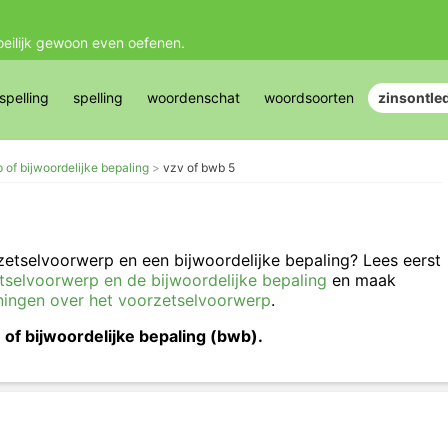
oeilijk gewoon even oefenen.
pelling
spelling
woordenschat
woordsoorten
zinsontle
of bijwoordelijke bepaling
vzv of bwb 5
rzetselvoorwerp en een bijwoordelijke bepaling? Lees eerst
etselvoorwerp en de bijwoordelijke bepaling
en maak
ningen over het voorzetselvoorwerp
.
 of bijwoordelijke bepaling (bwb).