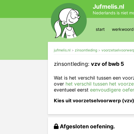
Jufmelis.nl
Nederlands is niet m
start
werkwoords
jufmelis.nl
zinsontleding
voorzetselvoorwerp 
zinsontleding:
vzv of bwb 5
Wat is het verschil tussen een voo
over
het verschil tussen het voorz
eventueel eerst
eenvoudigere oefe
Kies uit voorzetselvoorwerp (vzv)
Afgesloten oefening.