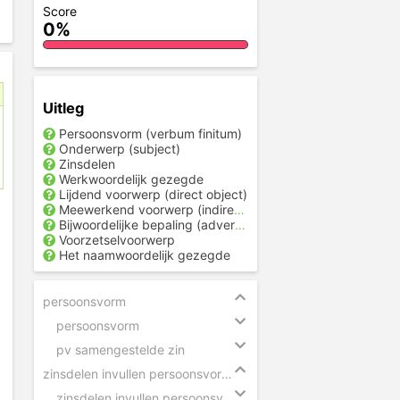
Score
0%
Uitleg
Persoonsvorm (verbum finitum)
Onderwerp (subject)
Zinsdelen
Werkwoordelijk gezegde
Lijdend voorwerp (direct object)
Meewerkend voorwerp (indirect object)
Bijwoordelijke bepaling (adverbiale bepaling)
Voorzetselvoorwerp
Het naamwoordelijk gezegde
persoonsvorm
persoonsvorm
pv samengestelde zin
zinsdelen invullen persoonsvorm en onderwerp
zinsdelen invullen persoonsvorm