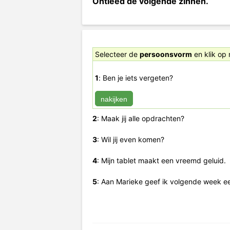
Ontleed de volgende zinnen.
Selecteer de
persoonsvorm
en klik op 
1
:
Ben
je
iets
vergeten?
2
: Maak jij alle opdrachten?
3
: Wil jij even komen?
4
: Mijn tablet maakt een vreemd geluid.
5
: Aan Marieke geef ik volgende week ee