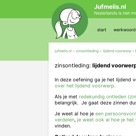
Jufmelis.nl
Nederlands is niet m
start
werkwoords
jufmelis.nl
zinsontleding
lijdend voorwerp
zinsontleding:
lijdend voorwerp
In deze oefening ga je het lijdend 
over het lijdend voorwerp.
Als je met
redekundig ontleden (z
belangrijk. Je gaat deze zinnen du
Je weet al hoe je
een persoonsvorm
verdelen
,
je weet ook al hoe je he
vinden.