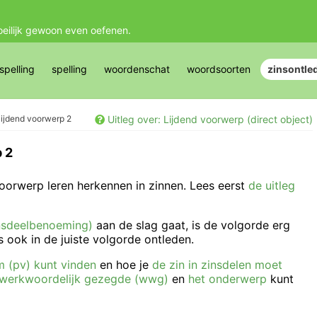
oeilijk gewoon even oefenen.
pelling
spelling
woordenschat
woordsoorten
zinsontle
lijdend voorwerp 2
Uitleg over: Lijdend voorwerp (direct object)
 2
voorwerp leren herkennen in zinnen. Lees eerst
de uitleg
insdeelbenoeming)
aan de slag gaat, is de volgorde erg
s ook in de juiste volgorde ontleden.
 (pv) kunt vinden
en hoe je
de zin in zinsdelen moet
t werkwoordelijk gezegde (wwg)
en
het onderwerp
kunt