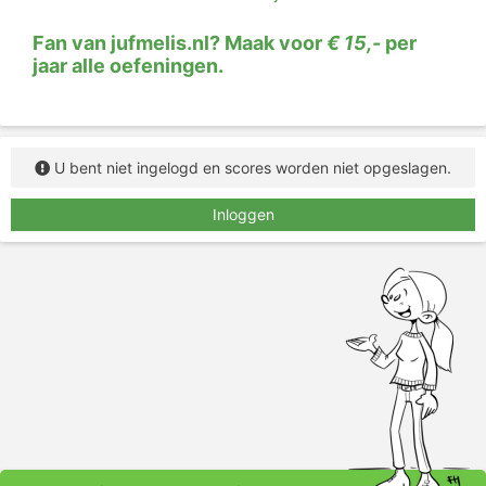
(bwb)
en daarna
het voorzetselvoorwerp (vzv)
.
Fan van jufmelis.nl? Maak voor
€ 15,-
per
Ontleed de volgende zinnen.
Let op: soms staat er
jaar alle oefeningen.
een zinsdeel niet in de zin.
U bent niet ingelogd en scores worden niet opgeslagen.
Inloggen