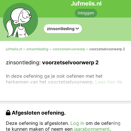
Jufmelis.nl
inloggen
zinsontleding
jufmelis.nl
zinsontleding
voorzetselvoorwerp
voorzetselvoorwerp 2
zinsontleding:
voorzetselvoorwerp 2
In deze oefening ga je ook oefenen met het
herkennen van het voorzetselvoorwerp.
Lees hier de
uitleg van het voorzetselvoorwerp.
Eerst geef je
de persoonsvorm (pv)
aan, daar komt
dan een streepje onder te staan.
Daarna klik je op de
plaatsen waar een zinsdeelstreepje moet komen te
Afgesloten oefening.
staan
. Vervolgens geef je
het werkwoordelijk
gezegde (wwg)
aan,
het onderwerp (ow)
, vervolgens
Deze oefening is afgesloten.
Log in
om de oefening
het lijdend voorwerp (lv)
,
de bijwoordelijke bepaling
te kunnen maken of neem een
jaarabonnement
.