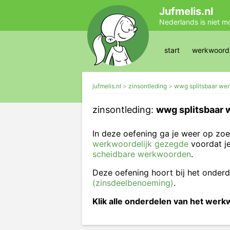
Jufmelis.nl
Nederlands is niet m
start
werkwoords
jufmelis.nl
zinsontleding
wwg splitsbaar we
zinsontleding:
wwg splitsbaar 
In deze oefening ga je weer op zo
werkwoordelijk gezegde
voordat je
scheidbare werkwoorden
.
Deze oefening hoort bij het onder
(zinsdeelbenoeming)
.
Klik alle onderdelen van het wer