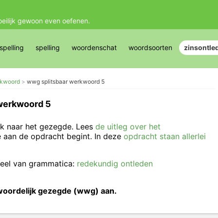
oeilijk gewoon even oefenen.
pelling
spelling
woordenschat
woordsoorten
zinsontle
rkwoord
wwg splitsbaar werkwoord 5
werkwoord 5
ek naar het gezegde. Lees
de uitleg over het
 aan de opdracht begint. In deze
opdracht staan allerlei
deel van grammatica:
redekundig ontleden
kwoordelijk gezegde (wwg) aan.