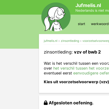
Jufmelis.nl
Nederlands is niet m
start
werkwoords
jufmelis.nl
zinsontleding
voorzetselvoorwerp 
zinsontleding:
vzv of bwb 2
Wat is het verschil tussen een voo
over
het verschil tussen het voorz
eventueel eerst
eenvoudigere oefe
Kies uit voorzetselvoorwerp (vzv)
Afgesloten oefening.