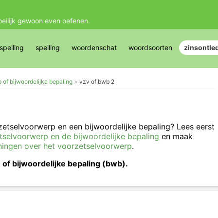
oeilijk gewoon even oefenen.
pelling
spelling
woordenschat
woordsoorten
zinsontle
of bijwoordelijke bepaling
vzv of bwb 2
rzetselvoorwerp en een bijwoordelijke bepaling? Lees eerst
etselvoorwerp en de bijwoordelijke bepaling
en maak
ningen over het voorzetselvoorwerp
.
 of bijwoordelijke bepaling (bwb).