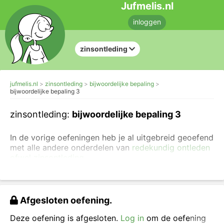
Jufmelis.nl
inloggen
zinsontleding
jufmelis.nl
zinsontleding
bijwoordelijke bepaling
bijwoordelijke bepaling 3
zinsontleding:
bijwoordelijke bepaling 3
In de vorige oefeningen heb je al uitgebreid geoefend
met alle andere onderdelen van
redekundig ontleden
ofwel zinsontleding.
Je gaat nu oefenen met de bijwoordelijke bepaling
(bwb). In een zin kunnen ook meerdere bijwoordelijke
bepalingen staan.
Lees er alles over in de uitleg over
Afgesloten oefening.
de bijwoordelijke bepaling.
Deze oefening is afgesloten.
Log in
om de oefening
Veel succes met het ontleden van de volgende