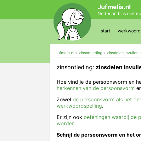
Jufmelis.nl
Nederlands is niet m
start
werkwoords
jufmelis.nl
zinsontleding
zinsdelen invullen
zinsontleding:
zinsdelen invul
Hoe vind je de persoonsvorm en he
herkennen van de persoonsvorm
en
Zowel
de persoonsvorm als het ond
werkwoordspelling
.
Er zijn ook
oefeningen waarbij de 
worden
.
Schrijf de persoonsvorm en het 