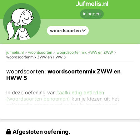
Jufmelis.nl
inloggen
woordsoorten
jufmelis.nl
woordsoorten
woordsoortenmix HWW en ZWW
woordsoortenmix ZWW en HWW 5
woordsoorten:
woordsoortenmix ZWW en
HWW 5
In deze oefening van
taalkundig ontleden
(woordsoorten benoemen)
kun je kiezen uit het
zelfstandig naamwoord en het hulpwerkwoord.
Lees
de uitleg over het zelfstandig werkwoord
en
lees
de uitleg over het hulpwerkwoord
.
Afgesloten oefening.
Ga met je muis over de groene woorden en kies