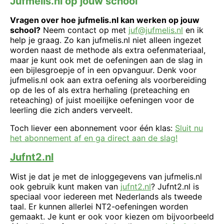
Jufmelis.nl op jouw school
Vragen over hoe jufmelis.nl kan werken op jouw
school?
Neem contact op met
juf@jufmelis.nl
en ik
help je graag. Zo kan jufmelis.nl niet alleen ingezet
worden naast de methode als extra oefenmateriaal,
maar je kunt ook met de oefeningen aan de slag in
een bijlesgroepje of in een opvanguur. Denk voor
jufmelis.nl ook aan extra oefening als voorbereiding
op de les of als extra herhaling (preteaching en
reteaching) of juist moeilijke oefeningen voor de
leerling die zich anders verveelt.
Toch liever een abonnement voor één klas:
Sluit nu
het abonnement af en ga direct aan de slag!
Jufnt2.nl
Wist je dat je met de inloggegevens van jufmelis.nl
ook gebruik kunt maken van
jufnt2.nl
? Jufnt2.nl is
speciaal voor iedereen met Nederlands als tweede
taal. Er kunnen allerlei NT2-oefeningen worden
gemaakt. Je kunt er ook voor kiezen om bijvoorbeeld